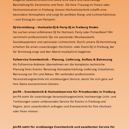
Beschallung für Zeremonie und Feier. Ob freie Trauung im Freien oder
Hochzeitslocation in Freiburg: Unsere Hochzeitstechnik schafft eine
besondere Atmosphäre und sorgt für perfekte Klang- und Lichtverhältnisse
– vom Einzug bis zum Partyteil.
DJ-Vermittlung – Hochzeits-DJ & Party-DJ in Freiburg finden
Sie suchen einen erfahrenen DJ für Hochzeit, Party oder Firmenfeier? Wir
vermitteln professionelle DJs mit passender Musikauswahl,
Soundequipment und optionaler Lichttechnik. Durch unsere DJ-Vermittlung
erhalten Sie einen zuverlässigen Hochzeits- oder Event-DJ in Freiburg, der
für Stimmung sorgt und den Abend musikalisch begleitet.
Fullservice Eventtechnik – Planung, Lieferung, Aufbau & Betreuung
Als Fullservice-Anbieter übernehmen wir die komplette technische
Planung Ihres Events: Beratung, Konzepterstellung, Lieferung, Installation,
Betreuung vor Ort und Abbau. Wir verbinden professionelle
Veranstaltungstechnik mit erstklassigem Service, damit Sie sich ganz auf
Ihre Gäste konzentrieren können.
Jet-PA – Eventtechnik & Hochzeitsservice für Privatkunden in Freiburg
Jet-PA steht für zuverlässige Veranstaltungstechnik, hochwertige Licht- und
Tonlösungen sowie umfassenden Service für Events in Freiburg und
Region. Jetzt unverbindlich anfragen und Eventtechnik für Ihre Hochzeit
oder Feier mieten.
Jet-PA steht für erstklassige Eventtechnik und exzellenten Service für