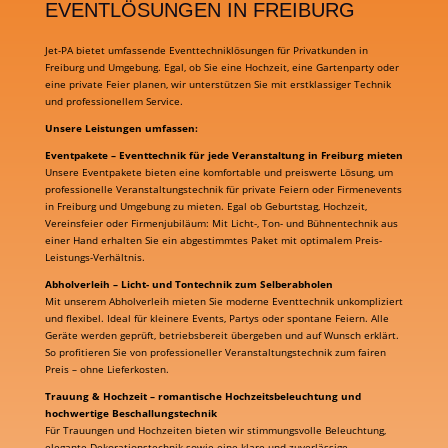
EVENTLÖSUNGEN IN FREIBURG
Jet-PA bietet umfassende Eventtechniklösungen für Privatkunden in
Freiburg und Umgebung. Egal, ob Sie eine Hochzeit, eine Gartenparty oder
eine private Feier planen, wir unterstützen Sie mit erstklassiger Technik
und professionellem Service.
Unsere Leistungen umfassen:
Eventpakete – Eventtechnik für jede Veranstaltung in Freiburg mieten
Unsere Eventpakete bieten eine komfortable und preiswerte Lösung, um
professionelle Veranstaltungstechnik für private Feiern oder Firmenevents
in Freiburg und Umgebung zu mieten. Egal ob Geburtstag, Hochzeit,
Vereinsfeier oder Firmenjubiläum: Mit Licht-, Ton- und Bühnentechnik aus
einer Hand erhalten Sie ein abgestimmtes Paket mit optimalem Preis-
Leistungs-Verhältnis.
Abholverleih – Licht- und Tontechnik zum Selberabholen
Mit unserem Abholverleih mieten Sie moderne Eventtechnik unkompliziert
und flexibel. Ideal für kleinere Events, Partys oder spontane Feiern. Alle
Geräte werden geprüft, betriebsbereit übergeben und auf Wunsch erklärt.
So profitieren Sie von professioneller Veranstaltungstechnik zum fairen
Preis – ohne Lieferkosten.
Trauung & Hochzeit – romantische Hochzeitsbeleuchtung und
hochwertige Beschallungstechnik
Für Trauungen und Hochzeiten bieten wir stimmungsvolle Beleuchtung,
elegante Dekorationstechnik sowie eine klare und zuverlässige